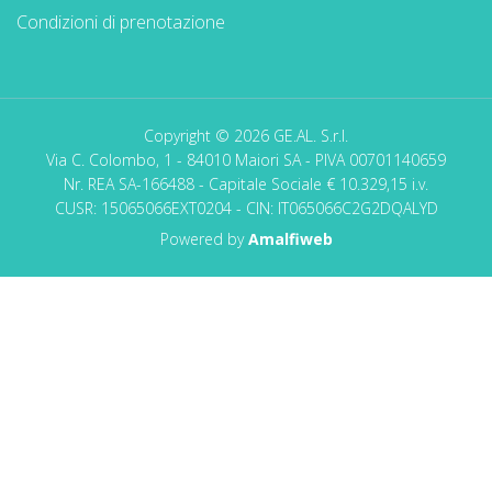
Condizioni di prenotazione
Copyright © 2026 GE.AL. S.r.l.
Via C. Colombo, 1 - 84010 Maiori SA - PIVA 00701140659
Nr. REA SA-166488 - Capitale Sociale € 10.329,15 i.v.
CUSR: 15065066EXT0204 - CIN: IT065066C2G2DQALYD
Powered by
Amalfiweb