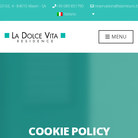
S163, 4 - 84010 Maiori - SA
+39 089 851790
reservations@stamtours.it
Italiano
MENU
COOKIE POLICY