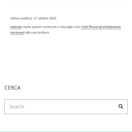
Ultima modifica: 27 ottobre 2023
iubenda
ospita questo contenuto e raccoglie solo
i Dati Personali strettamente
necessari
alla sua fornitura.
CERCA
Search
Sea
for: