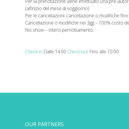
Per la prenotazione viene effettuato una pre-autorizz
(all’inizio del mese di soggiorno).
Per le cancellazioni: cancellazione o modifiche fino
Cancellazione o modifiche nei 3gg – 100% costo del
No show – intero pernottamento.
Check-in
Dalle 14:00
Check-out
Fino alle 10:00
OUR PARTNERS